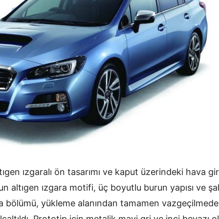
tıgen ızgaralı ön tasarımı ve kaput üzerindeki hava gir
altıgen ızgara motifi, üç boyutlu burun yapısı ve şah
rka bölümü, yükleme alanından tamamen vazgeçilmeden 
çaltıldı. Prototip için metalik mavi gri ve inci beyazı 