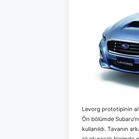
Levorg prototipinin al
Ön bölümde Subaru’nun 
kullanıldı. Tavanın a
oluşturacak biçimde al