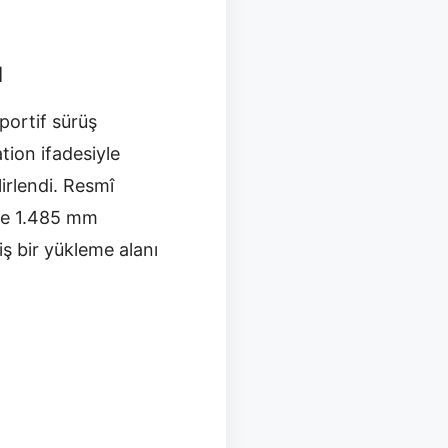
ı
sportif sürüş
tion ifadesiyle
lirlendi. Resmî
 ve 1.485 mm
ş bir yükleme alanı