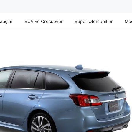
Araçlar
SUV ve Crossover
Süper Otomobiller
Mod