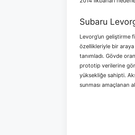
2014 ilkbaharı hedefle
Subaru Levorg
Levorg’un geliştirme fi
özellikleriyle bir ara
tanımladı. Gövde oranl
prototip verilerine 
yüksekliğe sahipti. Ak
sunması amaçlanan alç