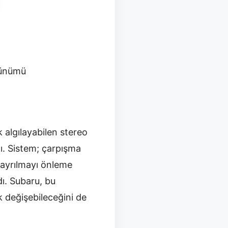
rünümü
 algılayabilen stereo
tı. Sistem; çarpışma
n ayrılmayı önleme
dı. Subaru, bu
k değişebileceğini de