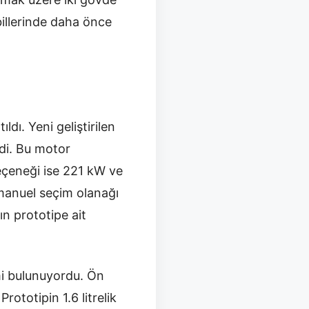
billerinde daha önce
dı. Yeni geliştirilen
ldi. Bu motor
 seçeneği ise 221 kW ve
manuel seçim olanağı
ın prototipe ait
mi bulunuyordu. Ön
rototipin 1.6 litrelik