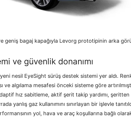
 ve geniş bagaj kapağıyla Levorg prototipinin arka gö
emi ve güvenlik donanımı
eni nesil EyeSight sürüş destek sistemi yer aldı. Renk
ı ve algılama mesafesi önceki sisteme göre artırılmış
daptif hız sabitleme, aktif şerit takip yardımı, şeritte
da yanlış gaz kullanımını sınırlayan bir işlevle tanıtıl
erformansının yol, hava ve araç koşullarına bağlı olara