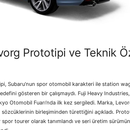
org Prototipi ve Teknik Öze
pi, Subaru’nun spor otomobil karakteri ile station wag
edefini gösteren bir çalışmaydı. Fuji Heavy Industries
kyo Otomobil Fuarı’nda ilk kez sergiledi. Marka, Levor
sözcüklerinin birleşiminden türettiğini açıkladı. Prot
bir spor tourer olarak tanımlandı ve seri üretim sürümünü