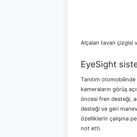
Alçalan tavan çizgisi
EyeSight sist
Tanıtım otomobilinde y
kameraların görüş açıs
öncesi fren desteği, a
desteği ve geri manevra
özelliklerin çalışma p
not etti.