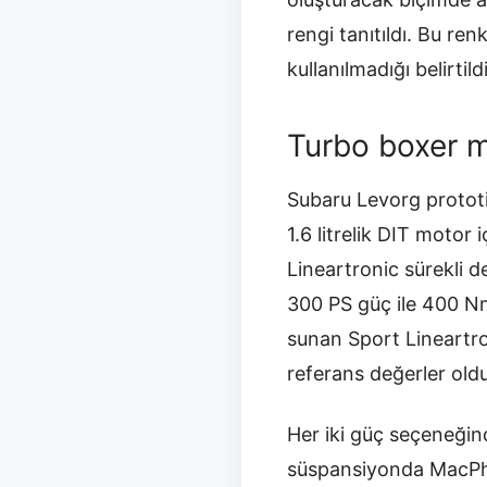
rengi tanıtıldı. Bu re
kullanılmadığı belirtildi
Turbo boxer 
Subaru Levorg prototip
1.6 litrelik DIT motor
Lineartronic sürekli d
300 PS güç ile 400 Nm
sunan Sport Lineartron
referans değerler olduğ
Her iki güç seçeneği
süspansiyonda MacPhers