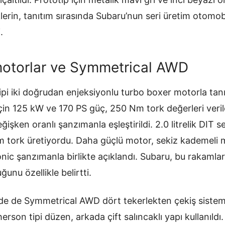
nklerin, tanıtım sırasında Subaru’nun seri üretim otomo
.
motorlar ve Symmetrical AWD
i iki doğrudan enjeksiyonlu turbo boxer motorla tanıtıl
 için 125 kW ve 170 PS güç, 250 Nm tork değerleri veri
eğişken oranlı şanzımanla eşleştirildi. 2.0 litrelik DIT
 tork üretiyordu. Daha güçlü motor, sekiz kademeli 
ic şanzımanla birlikte açıklandı. Subaru, bu rakamlar
unu özellikle belirtti.
nde de Symmetrical AWD dört tekerlekten çekiş siste
on tipi düzen, arkada çift salıncaklı yapı kullanıldı. P