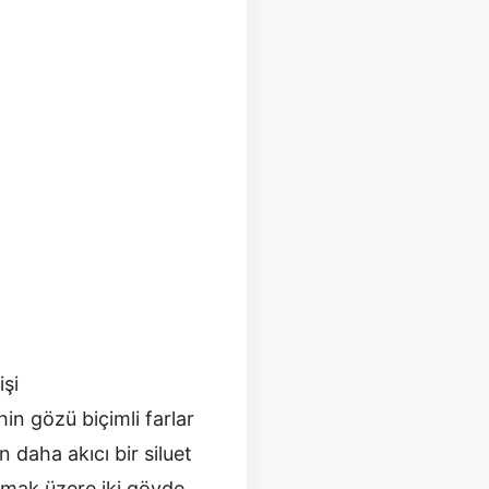
işi
in gözü biçimli farlar
daha akıcı bir siluet
olmak üzere iki gövde