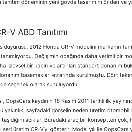
u tanıtım döneminin yeni gövde tasarımını önden ve y
R-V ABD Tanıtımı
es duyurusu, 2012 Honda CR-V modelini markanın ta
 tanımlıyordu. Değişimin odağında daha verimli bir mo
a işlevsel bir kabin ve artırılan standart donanım b
onanım basamakları etrafında kurulmuştu. Dört teker
nde seçenek olarak sunuluyordu.
, OopsCars kaydının 18 Kasım 2011 tarihli ilk yayınınd
u yakınlık, sayfadaki görselin neden üretim otomobilin
i taşıdığını açıklar. Buradaki araç bir konseptten çok,
 seri üretim CR-V’yi gösterir. Model yılı ile OopsCars y