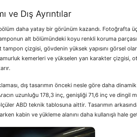
 ve Dış Ayrıntılar
bölüm daha yatay bir görünüm kazandı. Fotoğrafta üç 
tamponun alt bölümündeki koyu renkli koruma parçası b
 alt tampon çizgisi, gövdenin yüksek yapısını görsel ol
n çamurluk kemerleri ve yükselen yan karakter çizgisi,
arır.
aması, dış tasarımın önceki nesle göre daha dinamik 
Aracın uzunluğu 178,3 inç, genişliği 71,6 inç ve dingil 
 ölçüler ABD teknik tablosuna aittir. Tasarımın arkasınd
tarken kabin ve yükleme alanını daha kullanışlı hale ge