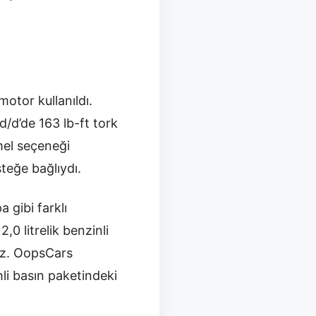
motor kullanıldı.
/d’de 163 lb-ft tork
mel seçeneği
teğe bağlıydı.
 gibi farklı
0 litrelik benzinli
az. OopsCars
hli basın paketindeki