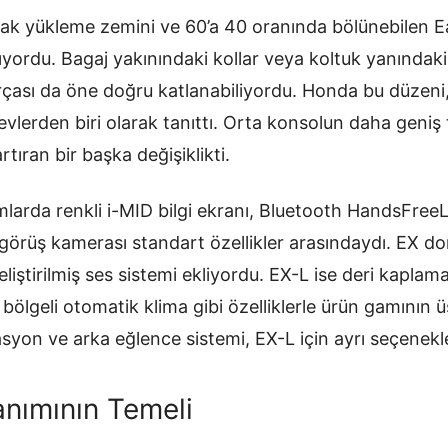
çak yükleme zemini ve 60’a 40 oranında bölünebilen 
ıyordu. Bagaj yakınındaki kollar veya koltuk yanındaki 
arçası da öne doğru katlanabiliyordu. Honda bu düzeni,
levlerden biri olarak tanıttı. Orta konsolun daha geniş
tıran bir başka değişiklikti.
arda renkli i-MID bilgi ekranı, Bluetooth HandsFreeLin
 görüş kamerası standart özellikler arasındaydı. EX don
eliştirilmiş ses sistemi ekliyordu. EX-L ise deri kaplama,
 bölgeli otomatik klima gibi özelliklerle ürün gamının
syon ve arka eğlence sistemi, EX-L için ayrı seçenekle
nımının Temeli