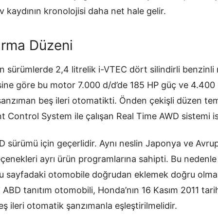
v kaydının kronolojisi daha net hale gelir.
arma Düzeni
sürümlerde 2,4 litrelik i-VTEC dört silindirli benzinli 
sine göre bu motor 7.000 d/d’de 185 HP güç ve 4.400 d
şanzıman beş ileri otomatikti. Önden çekişli düzen te
nt Control System ile çalışan Real Time AWD sistemi is
D sürümü için geçerlidir. Aynı neslin Japonya ve Avrupa
enekleri ayrı ürün programlarına sahipti. Bu nedenle 2,
 bu sayfadaki otomobile doğrudan eklemek doğru olm
ği ABD tanıtım otomobili, Honda’nın 16 Kasım 2011 tari
eş ileri otomatik şanzımanla eşleştirilmelidir.