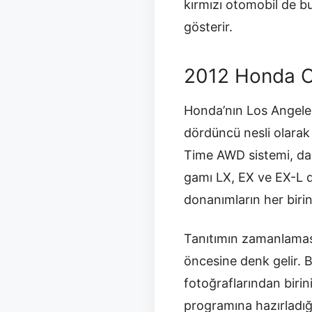
kırmızı otomobil de b
gösterir.
2012 Honda C
Honda’nın Los Angel
dördüncü nesli olarak
Time AWD sistemi, dah
gamı LX, EX ve EX-L d
donanımların her biri
Tanıtımın zamanlaması
öncesine denk gelir. B
fotoğraflarından birin
programına hazırladığı