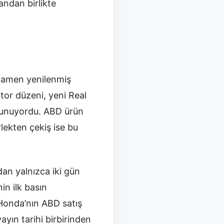
andan birlikte
mamen yenilenmiş
tor düzeni, yeni Real
ulunuyordu. ABD ürün
lekten çekiş ise bu
an yalnızca iki gün
in ilk basın
 Honda’nın ABD satış
ayın tarihi birbirinden