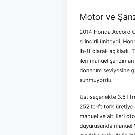
Motor ve Şan
2014 Honda Accord Cou
silindirli üniteydi. 
lb-ft olarak açıkladı. 
ileri manuel şanzıman 
donanım seviyesine gö
sunmuyordu.
Üst seçenekte 3.5 lit
252 lb-ft tork üretiyor
manuel ve altı ileri o
duyurusunda manuel V