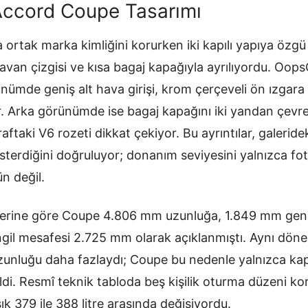
ccord Coupe Tasarımı
ortak marka kimliğini korurken iki kapılı yapıya özgü
avan çizgisi ve kısa bagaj kapağıyla ayrılıyordu. Oops
ümde geniş alt hava girişi, krom çerçeveli ön ızgar
or. Arka görünümde ise bagaj kapağını iki yandan çevre
aftaki V6 rozeti dikkat çekiyor. Bu ayrıntılar, galeridek
gösterdiğini doğruluyor; donanım seviyesini yalnızca f
n değil.
lerine göre Coupe 4.806 mm uzunluğa, 1.849 mm gen
ingil mesafesi 2.725 mm olarak açıklanmıştı. Aynı dön
unluğu daha fazlaydı; Coupe bu nedenle yalnızca kapı 
di. Resmî teknik tabloda beş kişilik oturma düzeni k
k 379 ile 388 litre arasında değişiyordu.