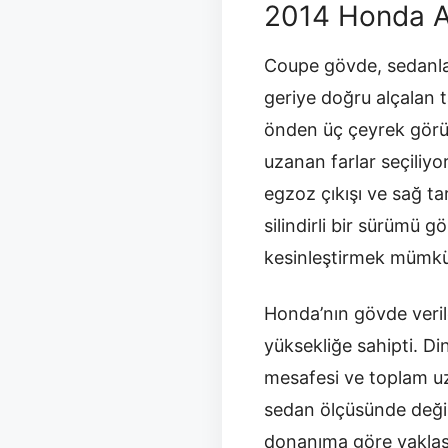
2014 Honda A
Coupe gövde, sedanla 
geriye doğru alçalan t
önden üç çeyrek görün
uzanan farlar seçiliy
egzoz çıkışı ve sağ tar
silindirli bir sürümü 
kesinleştirmek mümkü
Honda’nın gövde veri
yüksekliğe sahipti. D
mesafesi ve toplam uz
sedan ölçüsünde değil
donanıma göre yaklaşı