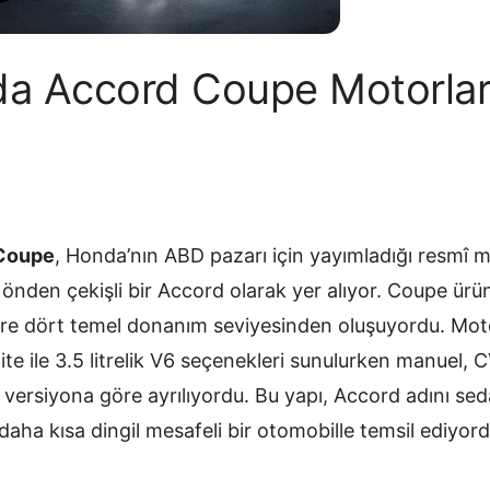
a Accord Coupe Motorlar
Coupe
, Honda’nın ABD pazarı için yayımladığı resmî mo
k ve önden çekişli bir Accord olarak yer alıyor. Coupe ü
re dört temel donanım seviyesinden oluşuyordu. Moto
 ünite ile 3.5 litrelik V6 seçenekleri sunulurken manuel, CV
versiyona göre ayrılıyordu. Bu yapı, Accord adını se
daha kısa dingil mesafeli bir otomobille temsil ediyord