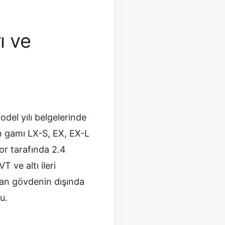
ı ve
del yılı belgelerinde
rün gamı LX-S, EX, EX-L
r tarafında 2.4
T ve altı ileri
dan gövdenin dışında
u.