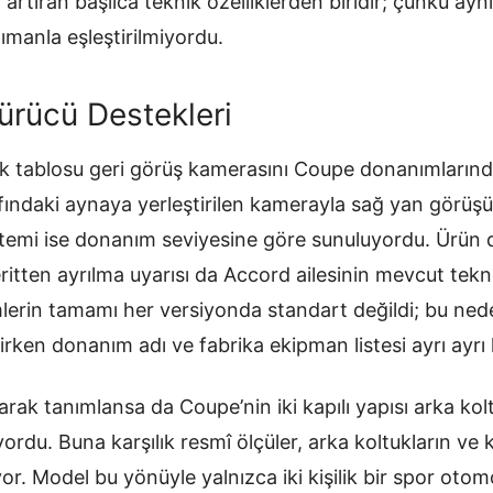
 artıran başlıca teknik özelliklerden biridir; çünkü ayn
manla eşleştirilmiyordu.
rücü Destekleri
k tablosu geri görüş kamerasını Coupe donanımlarınd
afındaki aynaya yerleştirilen kamerayla sağ yan görüş
emi ise donanım seviyesine göre sunuluyordu. Ürün
ritten ayrılma uyarısı da Accord ailesinin mevcut tekno
mlerin tamamı her versiyonda standart değildi; bu neden
irken donanım adı ve fabrika ekipman listesi ayrı ayrı k
larak tanımlansa da Coupe’nin iki kapılı yapısı arka kol
rdu. Buna karşılık resmî ölçüler, arka koltukların ve ku
. Model bu yönüyle yalnızca iki kişilik bir spor otomo