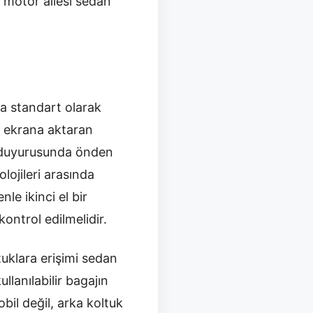
ı motor ailesi sedan
a standart olarak
ü ekrana aktaran
 duyurusunda önden
lojileri arasında
le ikinci el bir
ontrol edilmelidir.
tuklara erişimi sedan
llanılabilir bagajın
bil değil, arka koltuk