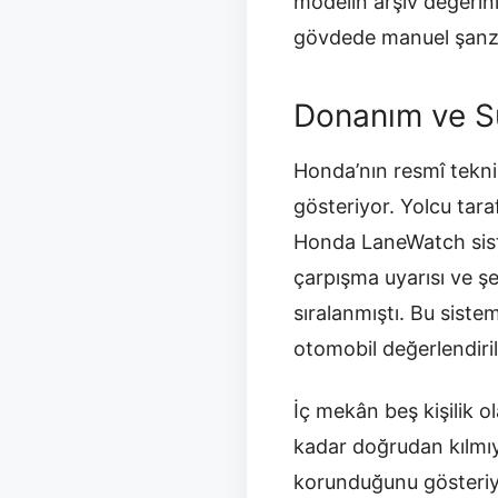
modelin arşiv değerini
gövdede manuel şanzı
Donanım ve Sü
Honda’nın resmî tekni
gösteriyor. Yolcu tar
Honda LaneWatch sist
çarpışma uyarısı ve şe
sıralanmıştı. Bu siste
otomobil değerlendiril
İç mekân beş kişilik o
kadar doğrudan kılmıyo
korunduğunu gösteriyor