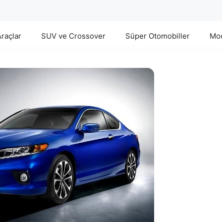
Araçlar
SUV ve Crossover
Süper Otomobiller
Mod