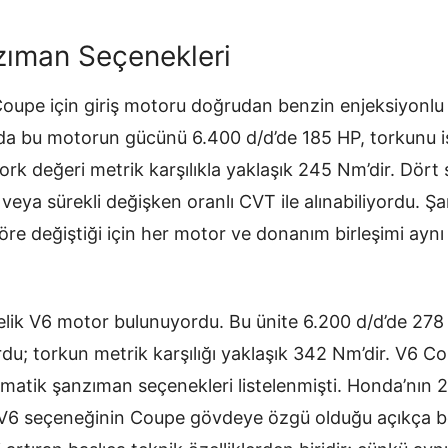
zıman Seçenekleri
pe için giriş motoru doğrudan benzin enjeksiyonlu 2.4
Honda bu motorun gücünü 6.400 d/d’de 185 HP, torkunu i
Tork değeri metrik karşılıkla yaklaşık 245 Nm’dir. Dört si
veya sürekli değişken oranlı CVT ile alınabiliyordu. 
re değiştiği için her motor ve donanım birleşimi ayn
relik V6 motor bulunuyordu. Bu ünite 6.200 d/d’de 278
du; torkun metrik karşılığı yaklaşık 342 Nm’dir. V6 Coup
tomatik şanzıman seçenekleri listelenmişti. Honda’nın 
6 seçeneğinin Coupe gövdeye özgü olduğu açıkça beli