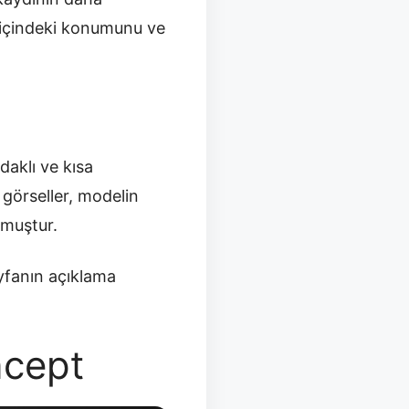
a içindeki konumunu ve
daklı ve kısa
 görseller, modelin
nmuştur.
yfanın açıklama
cept