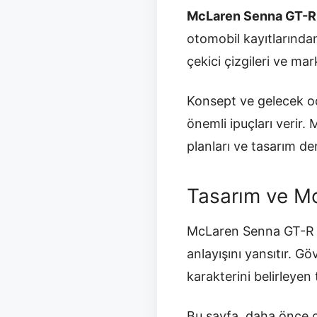
McLaren Senna GT-R
otomobil kayıtlarından
çekici çizgileri ve mar
Konsept ve gelecek oda
önemli ipuçları verir
planları ve tasarım den
Tasarım ve Mo
McLaren Senna GT-R C
anlayışını yansıtır. G
karakterini belirleyen 
Bu sayfa, daha önce ç