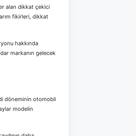
r alan dikkat çekici
ım fikirleri, dikkat
vizyonu hakkında
kadar markanın gelecek
di döneminin otomobil
taylar modelin
 kaydının daha