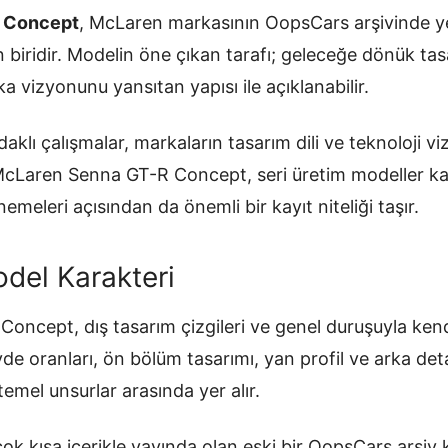
 Concept
, McLaren markasının OopsCars arşivinde ye
 biridir. Modelin öne çıkan tarafı; geleceğe dönük tasar
ka vizyonunu yansıtan yapısı ile açıklanabilir.
klı çalışmalar, markaların tasarım dili ve teknoloji 
. McLaren Senna GT-R Concept, seri üretim modeller 
emeleri açısından da önemli bir kayıt niteliği taşır.
del Karakteri
oncept, dış tasarım çizgileri ve genel duruşuyla ken
övde oranları, ön bölüm tasarımı, yan profil ve arka de
temel unsurlar arasında yer alır.
ok kısa içerikle yayında olan eski bir OopsCars arşiv