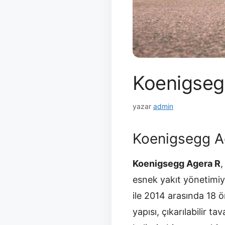
Koenigsegg
yazar
admin
Koenigsegg Ag
Koenigsegg Agera R
,
esnek yakıt yönetimiyl
ile 2014 arasında 18 ö
yapısı, çıkarılabilir t