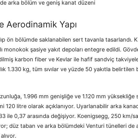
nde arka bölüm ve geniş kanat düzeni
e Aerodinamik Yapı
arılıp ön bölümde saklanabilen sert tavanla tasarlandı. 
ı monokok şasiye yakıt depoları entegre edildi. Gövd
iş karbon fiber ve Kevlar ile hafif sandviç takviyeler
lık 1.330 kg, tüm sıvılar ve yüzde 50 yakıtla belirtilen 
unluğa, 1.996 mm genişliğe ve 1.120 mm yüksekliğe s
 120 litre olarak açıklanıyor. Uyarlanabilir arka kan
33 ile 0,37 arasında değişiyor. Koenigsegg, 250 km/s
yor; düz taban ve arka bölümdeki Venturi tünelleri de
alıyor.