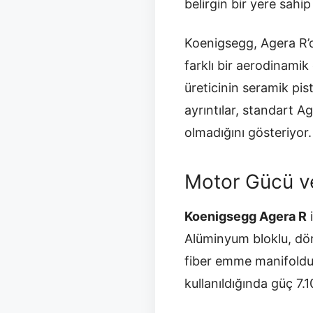
belirgin bir yere sahip
Koenigsegg, Agera R’
farklı bir aerodinamik 
üreticinin seramik pis
ayrıntılar, standart 
olmadığını gösteriyor.
Motor Gücü ve
Koenigsegg Agera R
i
Alüminyum bloklu, dör
fiber emme manifoldu 
kullanıldığında güç 7.