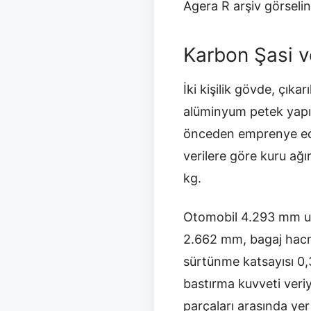
Agera R arşiv görseli
Karbon Şasi v
İki kişilik gövde, çık
alüminyum petek yapıl
önceden emprenye edilm
verilere göre kuru ağır
kg.
Otomobil 4.293 mm uz
2.662 mm, bagaj hacmi
sürtünme katsayısı 0,
bastırma kuvveti veri
parçaları arasında yer 