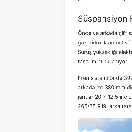
Süspansiyon F
Önde ve arkada çift sa
gaz hidrolik amortisör
Sürüş yüksekliği elekt
tasarımını kullanıyor.
Fren sistemi önde 392 
arkada ise 380 mm disk
jantlar 20 x 12,5 inç 
265/35 R19, arka taraf