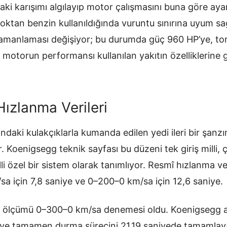
ki karışımı algılayıp motor çalışmasını buna göre ayarl
oktan benzin kullanıldığında vuruntu sınırına uyum sa
zamanlaması değişiyor; bu durumda güç 960 HP’ye, to
ı motorun performansı kullanılan yakıtın özelliklerine
ızlanma Verileri
ındaki kulakçıklarla kumanda edilen yedi ileri bir şan
r. Koenigsegg teknik sayfası bu düzeni tek giriş milli, 
lli özel bir sistem olarak tanımlıyor. Resmî hızlanma ve
sa için 7,8 saniye ve 0–200–0 km/sa için 12,6 saniye.
n ölçümü 0–300–0 km/sa denemesi oldu. Koenigsegg a
a ve tamamen durma sürecini 21,19 saniyede tamamla