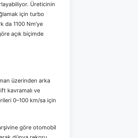
ayabiliyor. Üreticinin
ğlamak için turbo
rk da 1100 Nm’ye
 göre açık biçimde
zıman üzerinden arka
çift kavramalı ve
rileri 0–100 km/sa için
rşivine göre otomobil
yarak dünya rekoru