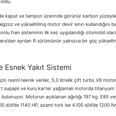
 oldu.
de kaput ve tampon üzerinde görünür karbon yüzeyler
egzoz ve yükseltilmiş motor devir sınırı kullandığını be
tonlu fren sisteminin ilk kez uygulandığı otomobil ola
Agera’dan ayrılan R sürümünün yalnızca bir güç yüksel
 Esnek Yakıt Sistemi
çin resmî teknik veriler, 5,0 litrelik çift turbo V8 moto
t supaplı ve kuru karter yağlamalı motorda titanyum b
bulunuyor. Motorun açıklanan ağırlığı 197 kg. E85 ve
100 d/d’de 1140 HP, azami tork ise 4.100 d/d’de 1200 Nm