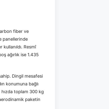
Karbon fiber ve
e panellerinde
 kullanıldı. Resmî
boş ağırlık ise 1.435
ahip. Dingil mesafesi
adın konumuna bağlı
a hızda toplam 300 kg
 aerodinamik paketin