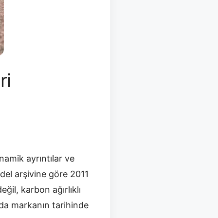
ri
namik ayrıntılar ve
odel arşivine göre 2011
ğil, karbon ağırlıklı
a da markanın tarihinde