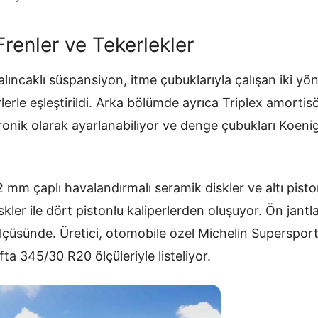
renler ve Tekerlekler
lıncaklı süspansiyon, itme çubuklarıyla çalışan iki yön
lerle eşleştirildi. Arka bölümde ayrıca Triplex amortis
ronik olarak ayarlanabiliyor ve denge çubukları Koenigse
mm çaplı havalandırmalı seramik diskler ve altı pisto
ler ile dört pistonlu kaliperlerden oluşuyor. Ön jantla
ölçüsünde. Üretici, otomobile özel Michelin Supersport 
ta 345/30 R20 ölçüleriyle listeliyor.