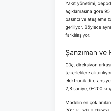
Yakıt yönetimi, depoda
açıklamasına göre 95 
basıncı ve ateşleme 
geriliyor. Böylece ayn
farklılaşıyor.
Şanzıman ve H
Güç, direksiyon arkas
tekerleklere aktarılıyo
elektronik diferansiye
2,8 saniye, 0–200 km/
Modelin en çok anıla
2011 yılında hızlanm