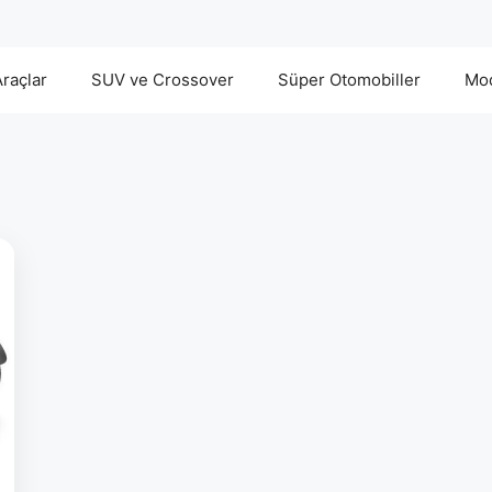
Araçlar
SUV ve Crossover
Süper Otomobiller
Mod