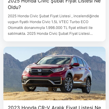
2025 Honda Civic Şubat Fiyat Listesi Ne
Oldu?
2025 Honda Civic Şubat Fiyat Listesi , incelendiğinde
uygun fiyatlı Honda Civic 1.5L VTEC Turbo ECO
Otomatik donanımıyla 1.998.000 TL fiyat etiketi ile
satılmakta. 2025 Honda Civic Şubat Fiyat Listesi
HONDA Civic Donanım 2024 2025 1.5L VTEC Turbo
ECO Otomatik Elegance+ 1.943.000 1.998.000 1.5L
VTEC Turbo ECO Otomatik Executive+ 2.043.000
2.085.000 1.5L VTEC Turbo Benzin …
2023 Honda CR-V Aralık Fiyat Listesi Ne