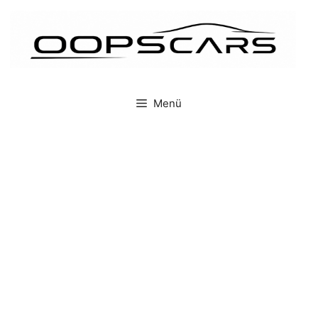
İçeriğe
atla
Menü