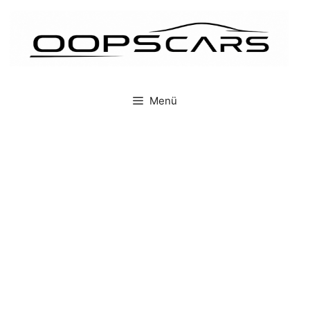
İçeriğe
atla
Menü