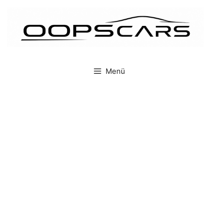
İçeriğe
atla
Menü