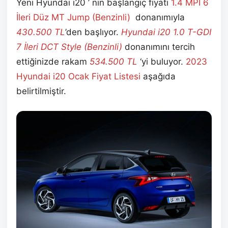
Yeni Hyundai i20 ’ nin başlangıç fiyatı
1.4 MPI 6
İleri Düz MT Jump (Benzinli)
donanımıyla
430.500
TL
’den başlıyor.
Hyundai i20 1.0 T-GDI
7 İleri DCT Style (Benzinli)
donanımını tercih
ettiğinizde rakam
534.500 TL
‘yi buluyor.
2023
Hyundai i20 Ocak Fiyat Listesi
aşağıda
belirtilmiştir.