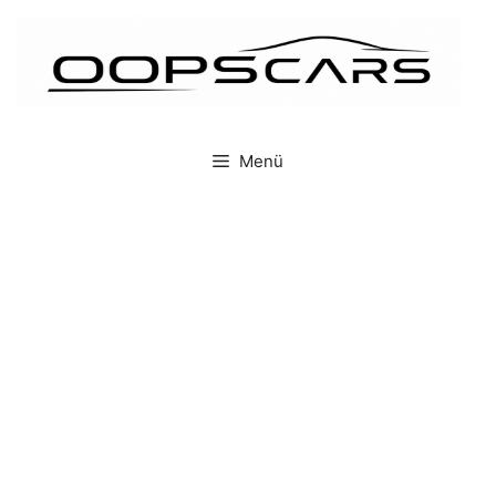
İçeriğe
atla
Menü