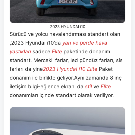
2023 HYUNDAI i10
Sürücü ve yolcu havalandırması standart olan
,2023 Hyundai i10’da
yan ve perde hava
yastıkları
sadece
Elite
paketinde donanım
standart. Mercekli farlar, led gündüz farları, sis
farları da yine
2023 Hyundai i10 E
lit
e
Paket
donanım ile birlikte geliyor.Aynı zamanda 8 inç
iletişim bilgi-eğlence ekranı da
stil
ve
E
lit
e
donanımları içinde standart olarak veriliyor.