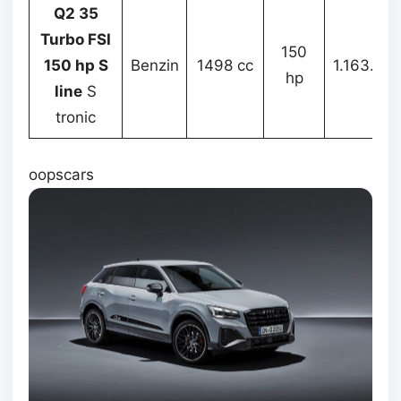
Q2 35
Turbo FSI
150
150 hp S
Benzin
1498 cc
1.163.28
hp
line
S
tronic
oopscars