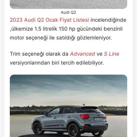
Audi Q2
2023 Audi Q2 Ocak
Fiyat Listesi
incelendiğinde
,ülkemize 1.5 litrelik 150 hp gücündeki benzinli
motor seçeneği ile satıldığı gözlemleniyor.
Trim seçeneği olarak da
Advanced
ve
S Line
versiyonlarından biri tercih edilebiliyor.