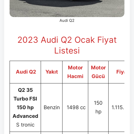
Audi Q2
2023 Audi Q2 Ocak
Fiyat
Listesi
Motor
Motor
Audi Q2
Yakıt
Fiyat
Hacmi
Gücü
Q2 35
Turbo FSI
150
150 hp
Benzin
1498 cc
1.115.494
hp
Advanced
S tronic