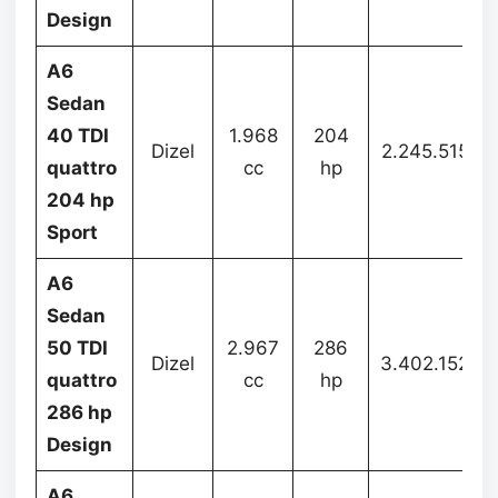
Design
A6
Sedan
40 TDI
1.968
204
Dizel
2.245.515
quattro
cc
hp
204 hp
Sport
A6
Sedan
50 TDI
2.967
286
Dizel
3.402.152
quattro
cc
hp
286 hp
Design
A6