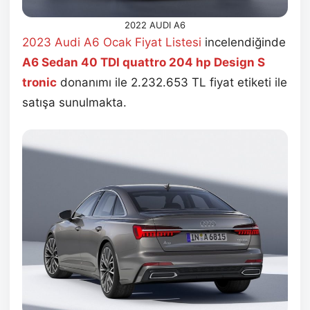
2022 AUDI A6
2023 Audi A6 Ocak
Fiyat Listesi
incelendiğinde
A6 Sedan 40 TDI quattro 204 hp Design S
tronic
donanımı ile 2.232.653 TL fiyat etiketi ile
satışa sunulmakta.