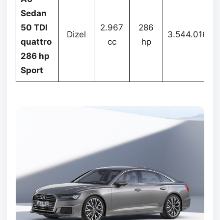
Sedan
50 TDI
2.967
286
Dizel
3.544.016
quattro
cc
hp
286 hp
Sport