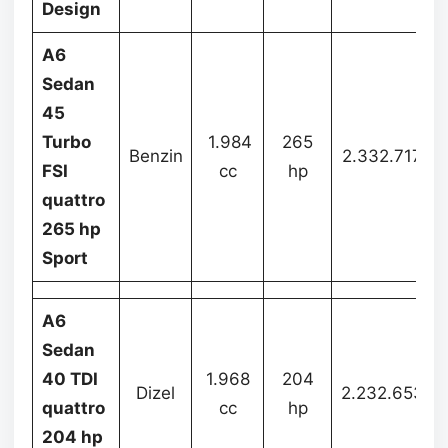
Design
A6
Sedan
45
Turbo
1.984
265
Benzin
2.332.717
FSI
cc
hp
quattro
265 hp
Sport
A6
Sedan
40 TDI
1.968
204
Dizel
2.232.653
quattro
cc
hp
204 hp