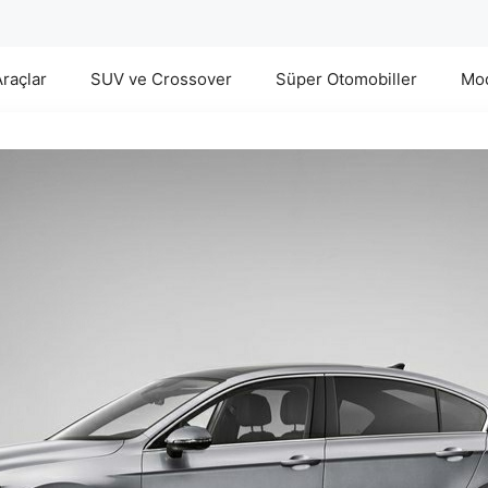
Araçlar
SUV ve Crossover
Süper Otomobiller
Mod