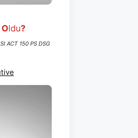
O
ldu
?
TSI ACT 150 PS DSG
tive