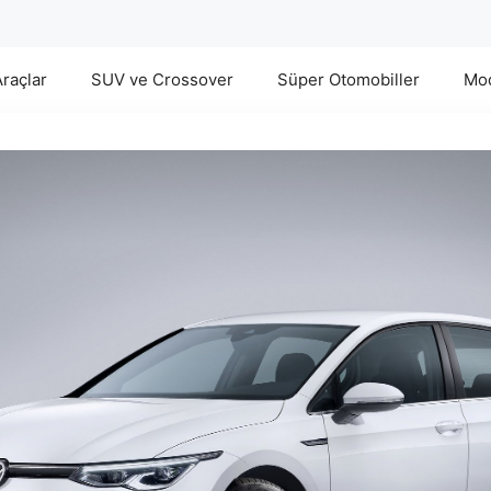
Araçlar
SUV ve Crossover
Süper Otomobiller
Mod