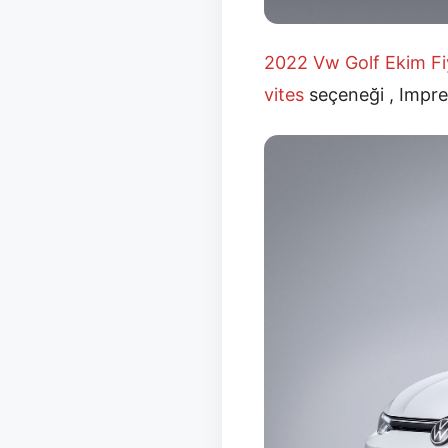
2022 Vw Golf Ekim
Fi
vites
seçeneği , Impres