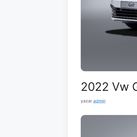
2022 Vw Go
yazar
admin