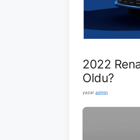
2022 Renau
Oldu?
yazar
admin