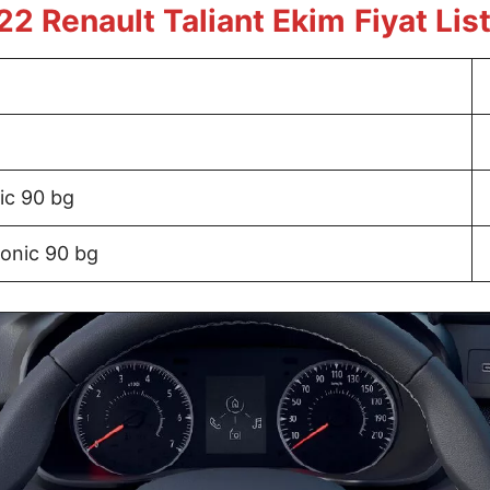
22 Renault Taliant Ekim
Fiyat Lis
ic 90 bg
ronic 90 bg