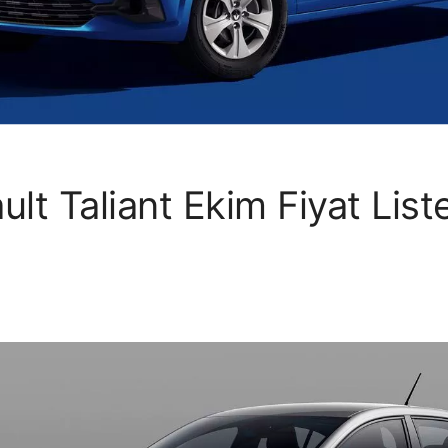
lt Taliant Ekim Fiyat List