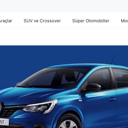
Araçlar
SUV ve Crossover
Süper Otomobiller
Mod