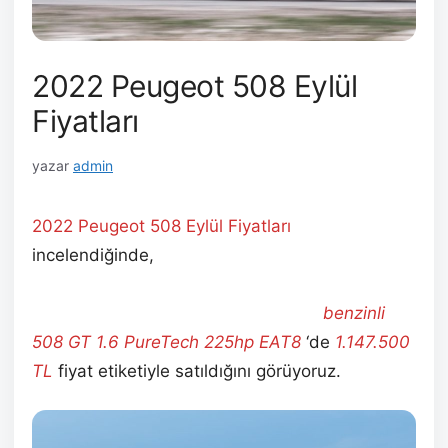
2022 Peugeot 508 Eylül
Fiyatları
yazar
admin
2022 Peugeot 508 Eylül
Fiyatları
incelendiğinde,
en uygun fiyatlı
Benzinli
Peugeot 508 Prime 1.6 180 EAT8
‘in
692.000
TL
‘ den başladığını en yüksek fiyatlı
benzinli
508 GT 1.6 PureTech 225hp EAT8
‘de
1.147.500
TL
fiyat etiketiyle satıldığını görüyoruz.