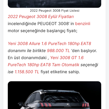
2022 Peugeot 3008 Fiyat Listesi
2022 Peugeot 3008 Eylül
Fiyatları
incelendiğinde PEUGEOT 3008’ in
benzinli
motor seçeneğinde başlangıç fiyatı;
Yeni 3008 Allure 1.6 PureTech 180hp EAT8
donanımı ile birlikte
988.000
TL
‘den başlıyor.
En üst donanımdaki ,
Yeni 3008 GT 1.6
PureTech 180hp EAT8 Tam Otomatik
seçeneği
ise
1.158.500
TL
fiyat etiketine sahip.