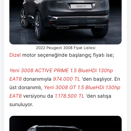
2022 Peugeot 3008 Fiyat Listesi
Dizel
motor seçeneğinde başlangıç fiyatı ise;
Yeni 3008 ACTIVE PRIME 1.5 BlueHDi 130hp
EAT8
donanımıyla
974.000
TL
‘den başlıyor. En
üst donanımlı,
Yeni 3008 GT 1.5 BlueHDi 130hp
EAT8
versiyonu da
1.178.500
TL
‘den satışa
sunuluyor.