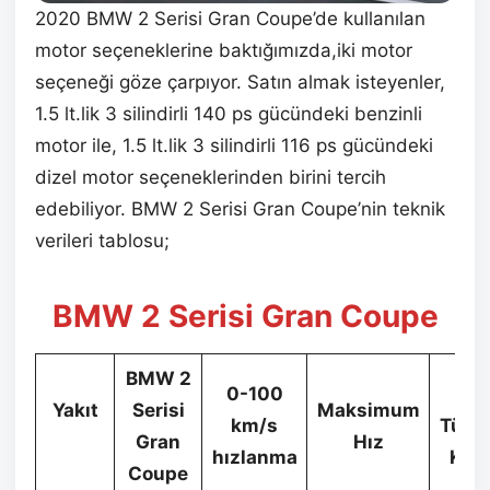
2020 BMW 2 Serisi Gran Coupe’de kullanılan
motor seçeneklerine baktığımızda,iki motor
seçeneği göze çarpıyor. Satın almak isteyenler,
1.5 lt.lik 3 silindirli 140 ps gücündeki benzinli
motor ile, 1.5 lt.lik 3 silindirli 116 ps gücündeki
dizel motor seçeneklerinden birini tercih
edebiliyor. BMW 2 Serisi Gran Coupe’nin teknik
verileri tablosu;
BMW 2 Serisi Gran Coupe
BMW 2
0-100
Yak
Yakıt
Serisi
Maksimum
km/s
Tüket
Gran
Hız
hızlanma
Kar
Coupe