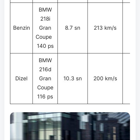
BMW
218i
Benzin
Gran
8.7 sn
213 km/s
5.9 
Coupe
140 ps
BMW
216d
Dizel
Gran
10.3 sn
200 km/s
4,5 
Coupe
116 ps