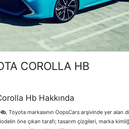
OTA COROLLA HB
Corolla Hb Hakkında
 Hb
, Toyota markasının OopsCars arşivinde yer alan di
 Modelin öne çıkan tarafı; tasarım çizgileri, marka kiml