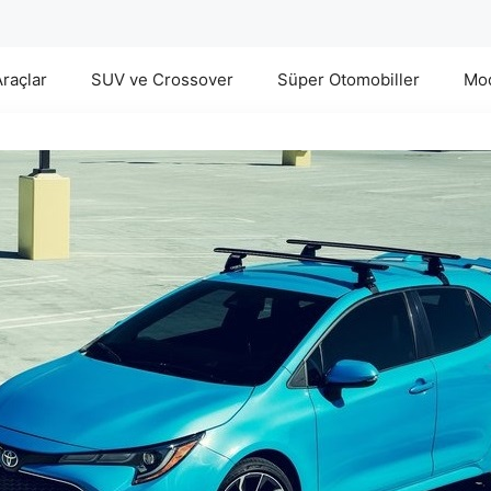
Araçlar
SUV ve Crossover
Süper Otomobiller
Mod