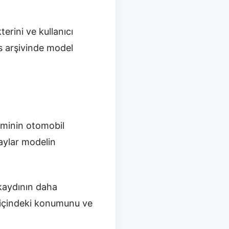
erini ve kullanıcı
s arşivinde model
eminin otomobil
taylar modelin
 kaydının daha
a içindeki konumunu ve