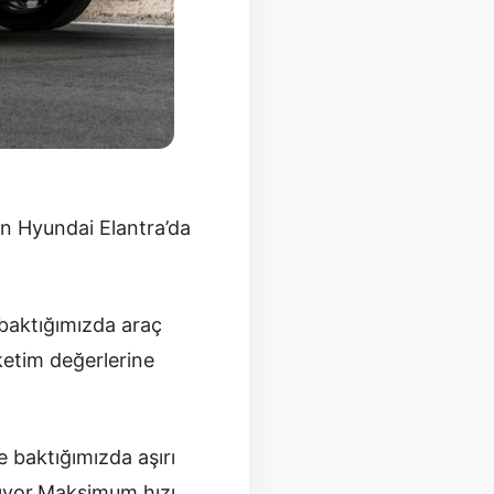
n Hyundai Elantra’da
 baktığımızda araç
ketim değerlerine
e baktığımızda aşırı
şıyor.Maksimum hızı