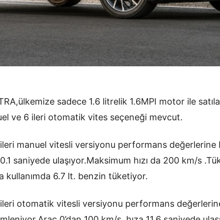
ülkemize sadece 1.6 litrelik 1.6MPI motor ile satıla
el ve 6 ileri otomatik vites seçeneği mevcut.
 ileri manuel vitesli versiyonu performans değerlerine
0.1 saniyede ulaşıyor.Maksimum hızı da 200 km/s .Tü
kullanımda 6.7 lt. benzin tüketiyor.
ileri otomatik vitesli versiyonu performans değerlerin
emleniyor.Araç 0’dan 100 km/s hıza 11.6 saniyede ula