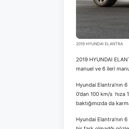
2019 HYUNDAI ELANTRA
2019 HYUNDAI ELANTRA,
manuel ve 6 ileri manu
Hyundai Elantra’nın 6
0’dan 100 km/s hıza 1
baktığımızda da karma 
Hyundai Elantra’nın 6 
bir fark olmadğı gözl