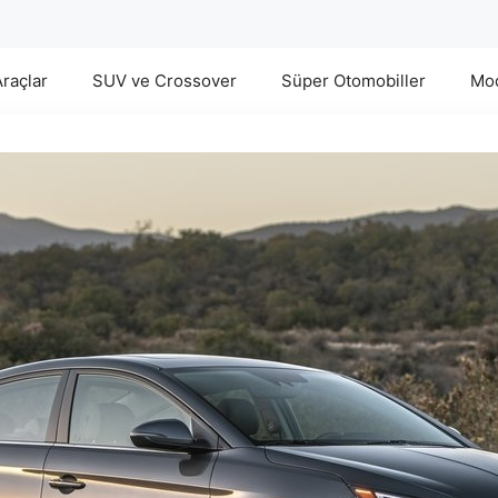
Araçlar
SUV ve Crossover
Süper Otomobiller
Mod