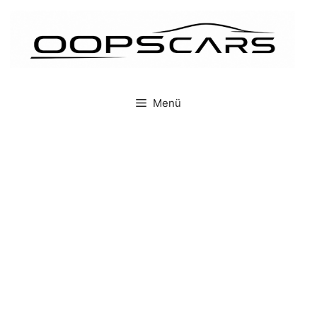
İçeriğe
atla
Menü