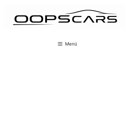
İçeriğe
atla
Menü