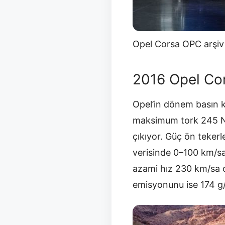
Opel Corsa OPC arşiv 
2016 Opel Co
Opel’in dönem basın k
maksimum tork 245 Nm
çıkıyor. Güç ön tekerl
verisinde 0–100 km/sa
azami hız 230 km/sa ol
emisyonunu ise 174 g/