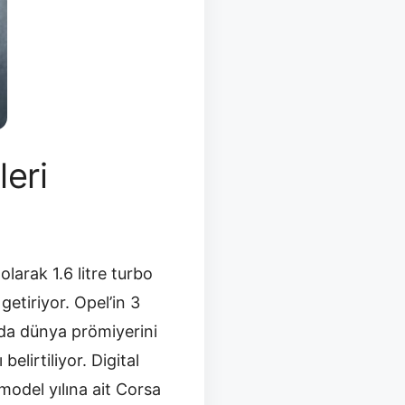
eri
larak 1.6 litre turbo
getiriyor. Opel’in 3
nda dünya prömiyerini
lirtiliyor. Digital
model yılına ait Corsa