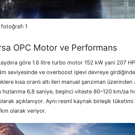
fotoğrafı 1
rsa OPC Motor ve Performans
aydına göre 1.6 litre turbo motor 152 kW yani 207 HP
 seviyesinde ve overboost işlevi devreye girdiğind
eklere kısa oranlı altı ileri manuel şanzıman üzerinden 
 hızlanma 6,8 saniye, beşinci viteste 80–120 km/sa h
arak açıklanıyor. Aynı resmî kaynak birleşik tüketimi
km olarak veriyor.