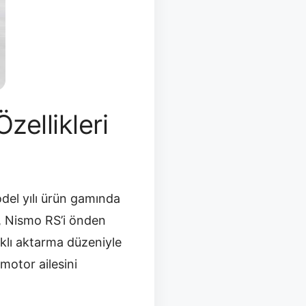
ellikleri
odel yılı ürün gamında
i, Nismo RS’i önden
arklı aktarma düzeniyle
motor ailesini