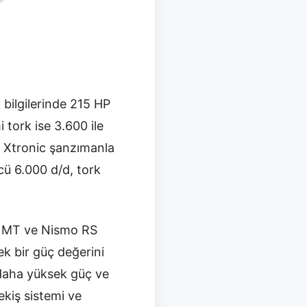
 bilgilerinde 215 HP
 tork ise 3.600 ile
lı Xtronic şanzımanla
cü 6.000 d/d, tork
D MT ve Nismo RS
ek bir güç değerini
 daha yüksek güç ve
kiş sistemi ve