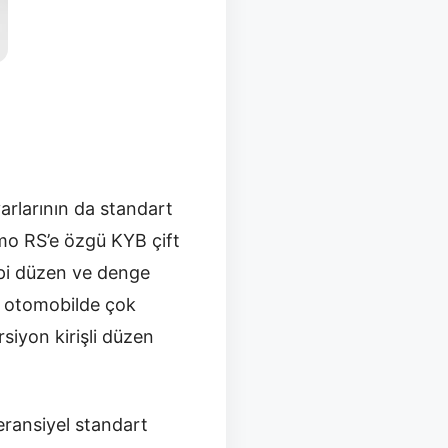
arlarının da standart
smo RS’e özgü KYB çift
ipi düzen ve denge
D otomobilde çok
siyon kirişli düzen
feransiyel standart