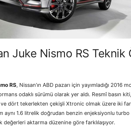
n Juke Nismo RS Teknik Öz
smo RS
, Nissan’ın ABD pazarı için yayımladığı 2016 m
formans odaklı sürümü olarak yer aldı. Resmî basın kit
el ve dört tekerlekten çekişli Xtronic olmak üzere iki f
üm aynı 1.6 litrelik doğrudan benzin enjeksiyonlu turbo 
k değerleri aktarma düzenine göre farklılaşıyor.