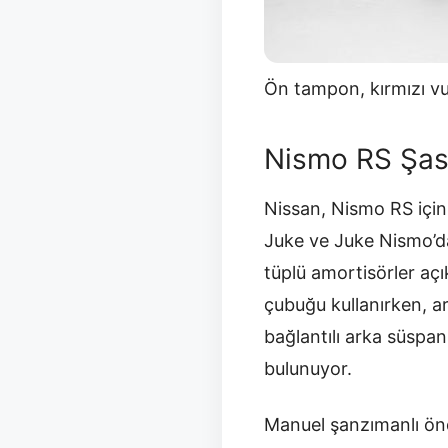
Ön tampon, kırmızı vu
Nismo RS Şasi
Nissan, Nismo RS için
Juke ve Juke Nismo’da
tüplü amortisörler aç
çubuğu kullanırken, a
bağlantılı arka süspa
bulunuyor.
Manuel şanzımanlı önde