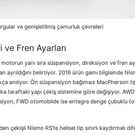
rgular ve genişletilmiş çamurluk çevreleri
 ve Fren Ayarları
 motorun yanı sıra süspansiyon, direksiyon ve fren ay
n ayrıldığını belirtiyor. 2016 ürün gamı bilgisinde Ni
ıkça anılıyor. Ön süspansiyon bağımsız MacPherson t
rka taraftaki yapı çekiş sistemine göre değişiyor. AW
nsiyon, FWD otomobilde ise entegre denge çubuklu tor
n çekişli Nismo RS’te helisel tip sınırlı kaydırmalı di