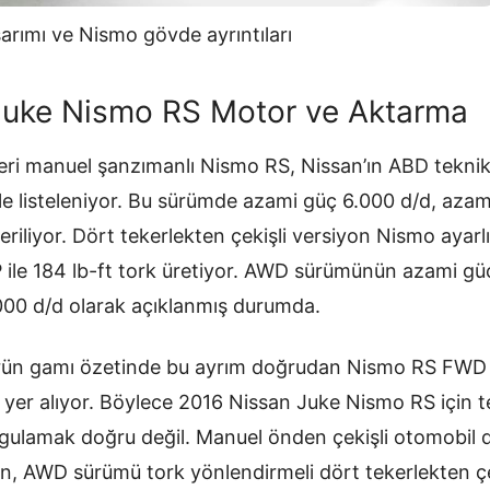
rımı ve Nismo gövde ayrıntıları
Juke Nismo RS Motor ve Aktarma
ileri manuel şanzımanlı Nismo RS, Nissan’ın ABD teknik
ile listeleniyor. Bu sürümde azami güç 6.000 d/d, azami
eriliyor. Dört tekerlekten çekişli versiyon Nismo ayar
HP ile 184 lb-ft tork üretiyor. AWD sürümünün azami gü
6.000 d/d olarak açıklanmış durumda.
ürün gamı özetinde bu ayrım doğrudan Nismo RS FW
 yer alıyor. Böylece 2016 Nissan Juke Nismo RS için t
ygulamak doğru değil. Manuel önden çekişli otomobil
n, AWD sürümü tork yönlendirmeli dört tekerlekten çe