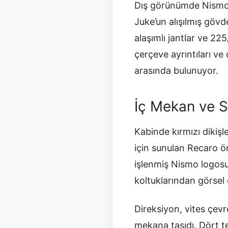
Dış görünümde Nismo’y
Juke’un alışılmış gövd
alaşımlı jantlar ve 225
çerçeve ayrıntıları ve 
arasında bulunuyor.
İç Mekan ve 
Kabinde kırmızı dikişle
için sunulan Recaro ö
işlenmiş Nismo logosu
koltuklarından görsel 
Direksiyon, vites çevr
mekana taşıdı. Dört t