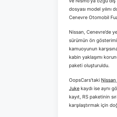
ve Nismo’ya özgü dış 
dosyası model yılını 
Cenevre Otomobil Fuarı
Nissan, Cenevre’de ye
sürümün ön gösterimi 
kamuoyunun karşısına 
kabin yaklaşımı korunu
paketi oluşturuldu.
OopsCars’taki
Nissan
Juke
kaydı ise aynı gö
kayıt, RS paketinin s
karşılaştırmak için do