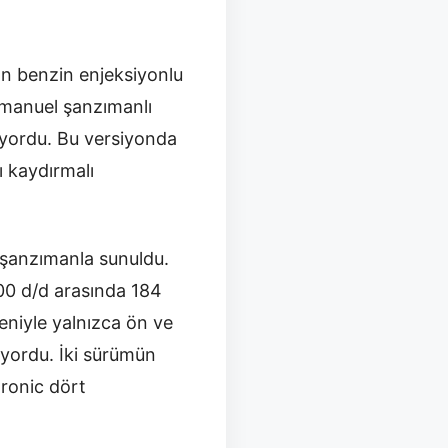
an benzin enjeksiyonlu
i manuel şanzımanlı
tiyordu. Bu versiyonda
ı kaydırmalı
ı şanzımanla sunuldu.
000 d/d arasında 184
zeniyle yalnızca ön ve
liyordu. İki sürümün
tronic dört