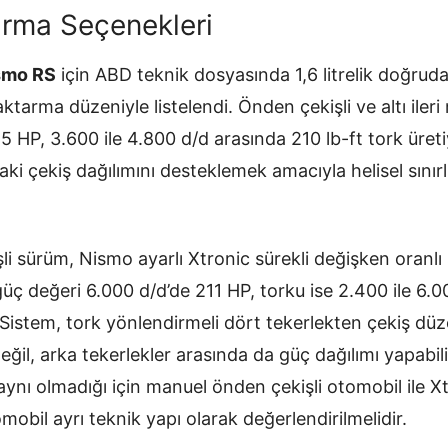
arma Seçenekleri
smo RS
için ABD teknik dosyasında 1,6 litrelik doğrud
aktarma düzeniyle listelendi. Önden çekişli ve altı iler
5 HP, 3.600 ile 4.800 d/d arasında 210 lb-ft tork üre
aki çekiş dağılımını desteklemek amacıyla helisel sınırl
li sürüm, Nismo ayarlı Xtronic sürekli değişken oranl
üç değeri 6.000 d/d’de 211 HP, torku ise 2.400 ile 6.
. Sistem, tork yönlendirmeli dört tekerlekten çekiş dü
eğil, arka tekerlekler arasında da güç dağılımı yapabi
aynı olmadığı için manuel önden çekişli otomobil ile X
mobil ayrı teknik yapı olarak değerlendirilmelidir.