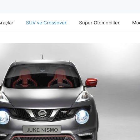
Araçlar
SUV ve Crossover
Süper Otomobiller
Mod