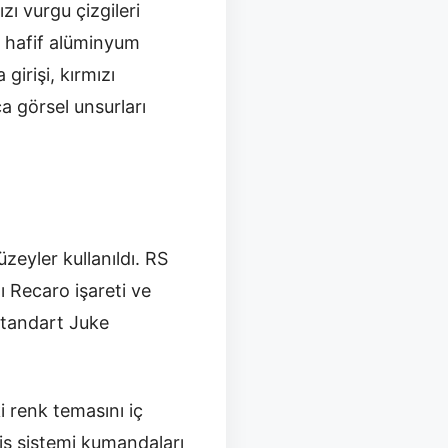
ı vurgu çizgileri
nç hafif alüminyum
girişi, kırmızı
ca görsel unsurları
zeyler kullanıldı. RS
 Recaro işareti ve
standart Juke
i renk temasını iç
iş sistemi kumandaları