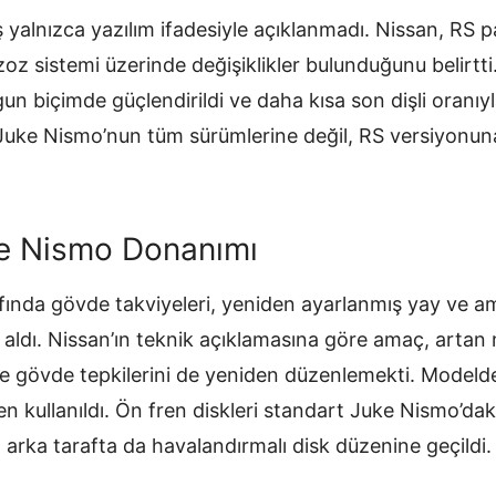
 yalnızca yazılım ifadesiyle açıklanmadı. Nissan, RS 
gzoz sistemi üzerinde değişiklikler bulunduğunu belirt
n biçimde güçlendirildi ve daha kısa son dişli oranıyla 
uke Nismo’nun tüm sürümlerine değil, RS versiyonuna
ve Nismo Donanımı
fında gövde takviyeleri, yeniden ayarlanmış yay ve amo
r aldı. Nissan’ın teknik açıklamasına göre amaç, arta
ve gövde tepkilerini de yeniden düzenlemekti. Modeld
en kullanıldı. Ön fren diskleri standart Juke Nismo’daki
ı; arka tarafta da havalandırmalı disk düzenine geçildi.