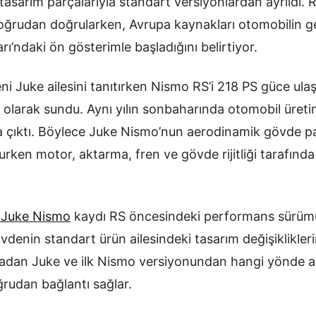
tasarım parçalarıyla standart versiyonlardan ayrıldı.
doğrudan doğrularken, Avrupa kaynakları otomobilin g
’ndaki ön gösterimle başladığını belirtiyor.
ni Juke ailesini tanıtırken Nismo RS’i 218 PS güce ula
olarak sundu. Aynı yılın sonbaharında otomobil üreti
çıktı. Böylece Juke Nismo’nun aerodinamik gövde par
rken motor, aktarma, fren ve gövde rijitliği tarafınd
 Juke Nismo
kaydı RS öncesindeki performans sürü
vdenin standart ürün ailesindeki tasarım değişikliklerin
ıradan Juke ve ilk Nismo versiyonundan hangi yönde ay
ğrudan bağlantı sağlar.