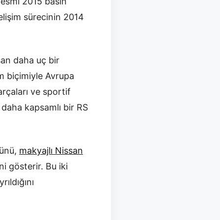
 Resmî 2015 basın
elişim sürecinin 2014
şan daha uç bir
m biçimiyle Avrupa
çaları ve sportif
a daha kapsamlı bir RS
münü,
makyajlı Nissan
i gösterir. Bu iki
rıldığını