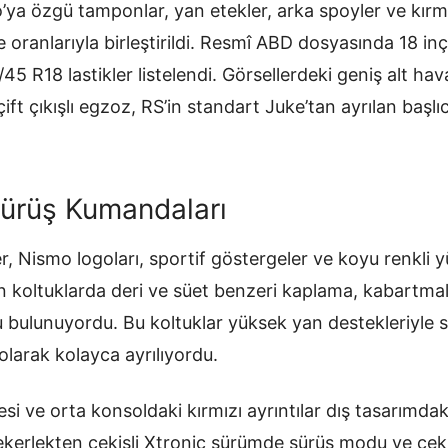
a özgü tamponlar, yan etekler, arka spoyler ve kırmız
e oranlarıyla birleştirildi. Resmî ABD dosyasında 18 i
/45 R18 lastikler listelendi. Görsellerdeki geniş alt hava 
çift çıkışlı egzoz, RS’in standart Juke’tan ayrılan başlı
Sürüş Kumandaları
r, Nismo logoları, sportif göstergeler ve koyu renkli yü
n koltuklarda deri ve süet benzeri kaplama, kabartmalı
 bulunuyordu. Bu koltuklar yüksek yan destekleriyle 
olarak kolayca ayrılıyordu.
esi ve orta konsoldaki kırmızı ayrıntılar dış tasarımdak
ekerlekten çekişli Xtronic sürümde sürüş modu ve çek