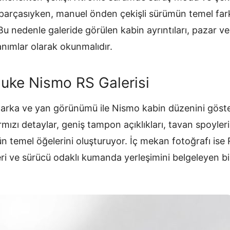
parçasıyken, manuel önden çekişli sürümün temel farkı a
. Bu nedenle galeride görülen kabin ayrıntıları, pazar 
nımlar olarak okunmalıdır.
uke Nismo RS Galerisi
, arka ve yan görünümü ile Nismo kabin düzenini göste
rmızı detaylar, geniş tampon açıklıkları, tavan spoyleri
n temel öğelerini oluşturuyor. İç mekan fotoğrafı ise 
şleri ve sürücü odaklı kumanda yerleşimini belgeleyen