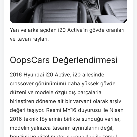
Yan ve arka açıdan i20 Active’ın gövde oranları
ve tavan rayları.
OopsCars Değerlendirmesi
2016 Hyundai i20 Active, i20 ailesinde
crossover görünümünü daha yüksek gövde
düzeni ve modele özgü dış parçalarla
birleştiren döneme ait bir varyant olarak arşiv
değeri taşıyor. Resmî MY16 duyurusu ile Nisan
2016 teknik föylerinin birlikte sunduğu veriler,
modelin yalnızca tasarım ayrıntılarını değil,
benzinli ve dizel motor seçenekleri ile temel