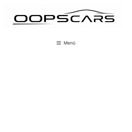
İçeriğe
atla
Menü