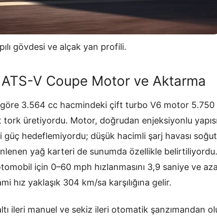
ılı gövdesi ve alçak yan profili.
c ATS-V Coupe Motor ve Aktarma
göre 3.564 cc hacmindeki çift turbo V6 motor 5.750
 tork üretiyordu. Motor, doğrudan enjeksiyonlu yapısı 
 güç hedeflemiyordu; düşük hacimli şarj havası soğutu
lenen yağ karteri de sunumda özellikle belirtiliyordu. C
tomobil için 0–60 mph hızlanmasını 3,9 saniye ve az
ami hız yaklaşık 304 km/sa karşılığına gelir.
ltı ileri manuel ve sekiz ileri otomatik şanzımandan 