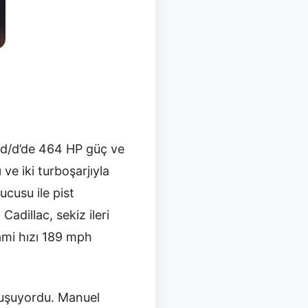
 d/d’de 464 HP güç ve
ve iki turboşarjıyla
cusu ile pist
adillac, sekiz ileri
ami hızı 189 mph
oluşuyordu. Manuel