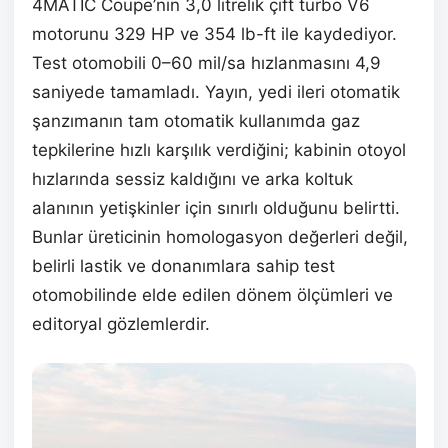
4MATIC Coupe’nin 3,0 litrelik çift turbo V6
motorunu 329 HP ve 354 lb-ft ile kaydediyor.
Test otomobili 0–60 mil/sa hızlanmasını 4,9
saniyede tamamladı. Yayın, yedi ileri otomatik
şanzımanın tam otomatik kullanımda gaz
tepkilerine hızlı karşılık verdiğini; kabinin otoyol
hızlarında sessiz kaldığını ve arka koltuk
alanının yetişkinler için sınırlı olduğunu belirtti.
Bunlar üreticinin homologasyon değerleri değil,
belirli lastik ve donanımlara sahip test
otomobilinde elde edilen dönem ölçümleri ve
editoryal gözlemlerdir.