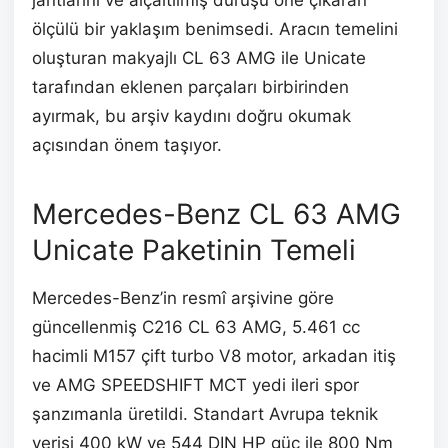
jantlarını ve alçaltılmış duruşu öne çıkaran
ölçülü bir yaklaşım benimsedi. Aracın temelini
oluşturan makyajlı CL 63 AMG ile Unicate
tarafından eklenen parçaları birbirinden
ayırmak, bu arşiv kaydını doğru okumak
açısından önem taşıyor.
Mercedes-Benz CL 63 AMG
Unicate Paketinin Temeli
Mercedes-Benz’in resmî arşivine göre
güncellenmiş C216 CL 63 AMG, 5.461 cc
hacimli M157 çift turbo V8 motor, arkadan itiş
ve AMG SPEEDSHIFT MCT yedi ileri spor
şanzımanla üretildi. Standart Avrupa teknik
verisi 400 kW ve 544 DIN HP güç ile 800 Nm