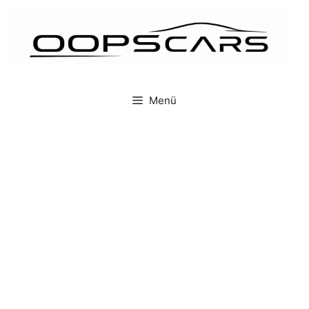
İçeriğe
atla
Menü