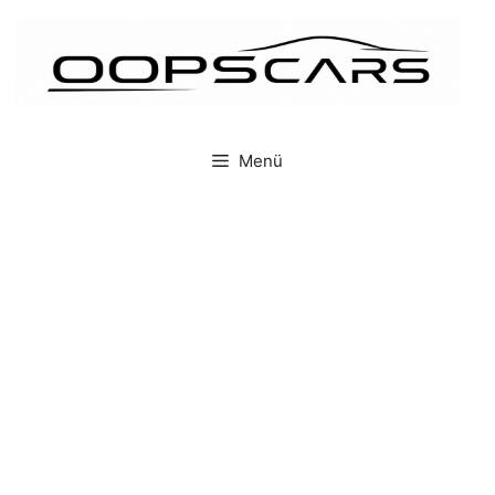
İçeriğe
atla
Menü