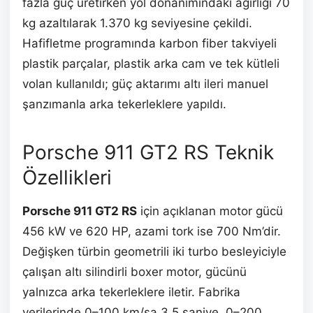
fazla güç üretirken yol donanımındaki ağırlığı 70
kg azaltılarak 1.370 kg seviyesine çekildi.
Hafifletme programında karbon fiber takviyeli
plastik parçalar, plastik arka cam ve tek kütleli
volan kullanıldı; güç aktarımı altı ileri manuel
şanzımanla arka tekerleklere yapıldı.
Porsche 911 GT2 RS Teknik
Özellikleri
Porsche 911 GT2 RS
için açıklanan motor gücü
456 kW ve 620 HP, azami tork ise 700 Nm’dir.
Değişken türbin geometrili iki turbo besleyiciyle
çalışan altı silindirli boxer motor, gücünü
yalnızca arka tekerleklere iletir. Fabrika
verilerinde 0–100 km/sa 3,5 saniye, 0–200