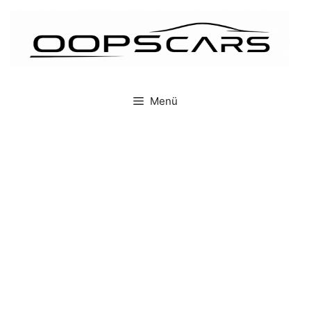
İçeriğe
atla
Menü