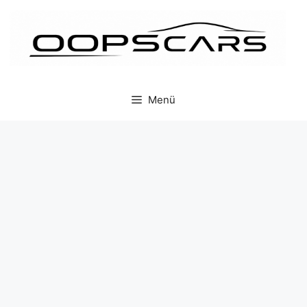
İçeriğe
atla
Menü