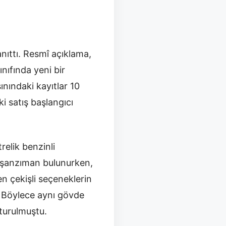
ıttı. Resmî açıklama,
ınıfında yeni bir
nındaki kayıtlar 10
ki satış başlangıcı
relik benzinli
el şanzıman bulunurken,
n çekişli seçeneklerin
. Böylece aynı gövde
şturulmuştu.