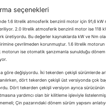
rma seçenekleri
nde 1.6 litrelik atmosferik benzinli motor için 91,6 
liyor. 2.0 litrelik atmosferik benzinli motor ise 11
 üretiyordu. Bu değerler kaynaklarda kW ve Nm olarak
 birimine çevrilmeden korunmuştur. 1.6 litrelik motoru
lik motorun ise otomatik şanzımanla sunulduğu dönem 
yor.
 göre değişiyordu. İki tekerden çekişli sürümlerde ar
anılırken, dört tekerden çekişli üst versiyonda çok ba
du. Dört tekerden çekişli versiyon ayrıca sürücünün si
asına yardımcı olan bir kilitleme işleviyle listelenmişt
nmemeli; Çin pazarındaki dönem sürüm yapısını anlatıy