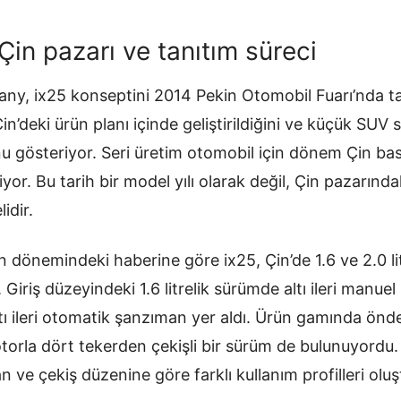
in pazarı ve tanıtım süreci
, ix25 konseptini 2014 Pekin Otomobil Fuarı’nda tan
n’deki ürün planı içinde geliştirildiğini ve küçük SUV s
 gösteriyor. Seri üretim otomobil için dönem Çin bası
yor. Bu tarih bir model yılı olarak değil, Çin pazarında
idir.
dönemindeki haberine göre ix25, Çin’de 1.6 ve 2.0 lit
. Giriş düzeyindeki 1.6 litrelik sürümde altı ileri manu
tı ileri otomatik şanzıman yer aldı. Ürün gamında önde
motorla dört tekerden çekişli bir sürüm de bulunuyordu
 ve çekiş düzenine göre farklı kullanım profilleri olu