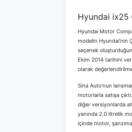
Hyundai ix25 Ç
Hyundai Motor Company
modelin Hyundai’nin Çi
seçenek oluşturduğunu
Ekim 2014 tarihini veri
olarak değerlendirilmel
Sina Auto’nun lansman 
motorlarla satışa çıktı
diğer versiyonlarda al
yanında 2.0 litrelik 
içinde motor, şanzıman