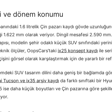
ri ve dönem konumu
anındaki 1.6 litrelik Çin pazarı kaydı gövde uzunluğu
i 1.622 mm olarak veriyor. Dingil mesafesi 2.590 mm. 
ısı, modelin şehir odaklı küçük SUV sınıfındaki yerini
eknik ölçüler, OopsCars’taki
ix25 konsept kaydı
ile se
işini görsel olarak karşılaştırmak için de yararlı bir r
mdeki SUV tasarım dilini daha geniş bir bağlamda gör
i Tucson ve ix35 arşiv kaydı
da farklı sınıftaki bir H
5 ise daha küçük boyutları ve Çin pazarına göre şekill
yor.