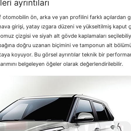
ri ayrıntıları
 otomobilin ön, arka ve yan profilini farklı açılardan 
va girişi, yatay ızgara düzeni ve yükseltilmiş kaput çi
in omuz çizgisi ve siyah alt gövde kaplamaları seçilebili
kapağına doğru uzanan biçimini ve tamponun alt bölü
aya koyuyor. Bu görsel ayrıntılar teknik bir performa
ımını belgeleyen öğeler olarak değerlendirilebilir.