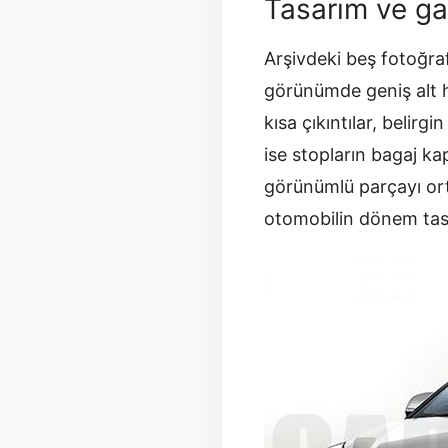
Tasarım ve gale
Arşivdeki beş fotoğraf
görünümde geniş alt ha
kısa çıkıntılar, belirg
ise stopların bagaj 
görünümlü parçayı ort
otomobilin dönem tasar