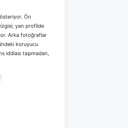
gösteriyor. Ön
zgisi; yan profilde
yor. Arka fotoğraflar
mündeki koruyucu
ns iddiası taşımadan,