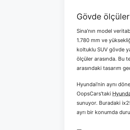
Gövde ölçüle
Sina’nın model veritab
1.780 mm ve yüksekliğ
koltuklu SUV gövde yap
ölçüler arasında. Bu t
arasındaki tasarım geç
Hyundai’nin aynı döne
OopsCars’taki
Hyunda
sunuyor. Buradaki ix2
ayrı bir konumda duru