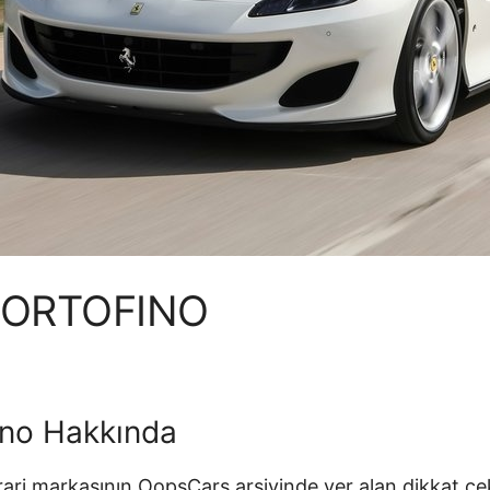
PORTOFINO
fino Hakkında
rrari markasının OopsCars arşivinde yer alan dikkat çe