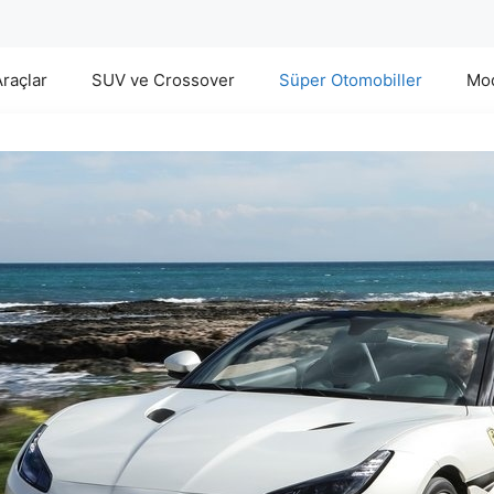
Araçlar
SUV ve Crossover
Süper Otomobiller
Mod