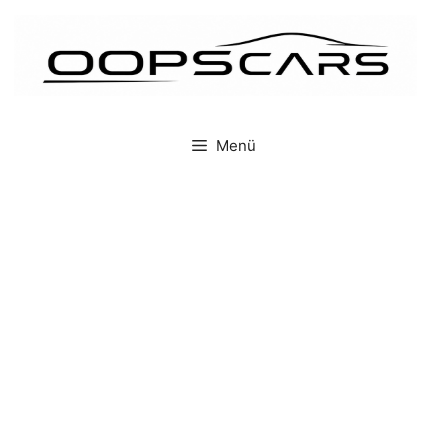
İçeriğe
atla
Menü