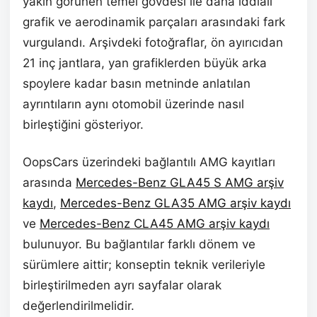
yakın görünen temel gövdesi ile daha iddialı
grafik ve aerodinamik parçaları arasındaki fark
vurgulandı. Arşivdeki fotoğraflar, ön ayırıcıdan
21 inç jantlara, yan grafiklerden büyük arka
spoylere kadar basın metninde anlatılan
ayrıntıların aynı otomobil üzerinde nasıl
birleştiğini gösteriyor.
OopsCars üzerindeki bağlantılı AMG kayıtları
arasında
Mercedes-Benz GLA45 S AMG arşiv
kaydı
,
Mercedes-Benz GLA35 AMG arşiv kaydı
ve
Mercedes-Benz CLA45 AMG arşiv kaydı
bulunuyor. Bu bağlantılar farklı dönem ve
sürümlere aittir; konseptin teknik verileriyle
birleştirilmeden ayrı sayfalar olarak
değerlendirilmelidir.