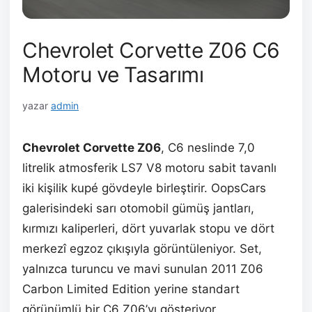
Chevrolet Corvette Z06 C6
Motoru ve Tasarımı
yazar
admin
Chevrolet Corvette Z06
, C6 neslinde 7,0
litrelik atmosferik LS7 V8 motoru sabit tavanlı
iki kişilik kupé gövdeyle birleştirir. OopsCars
galerisindeki sarı otomobil gümüş jantları,
kırmızı kaliperleri, dört yuvarlak stopu ve dört
merkezî egzoz çıkışıyla görüntüleniyor. Set,
yalnızca turuncu ve mavi sunulan 2011 Z06
Carbon Limited Edition yerine standart
görünümlü bir C6 Z06’yı gösteriyor.