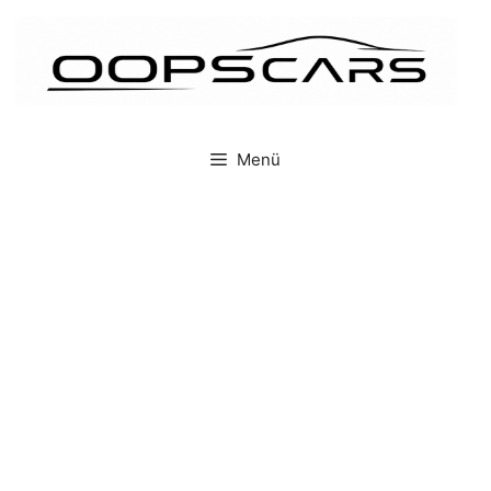
İçeriğe
atla
Menü