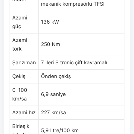
mekanik kompresörlü TFSI
Azami
136 kW
güç
Azami
250 Nm
tork
Şanzıman
7 ileri S tronic çift kavramalı
Çekiş
Önden çekiş
0–100
6,9 saniye
km/sa
Azami hız
227 km/sa
Birleşik
5,9 litre/100 km