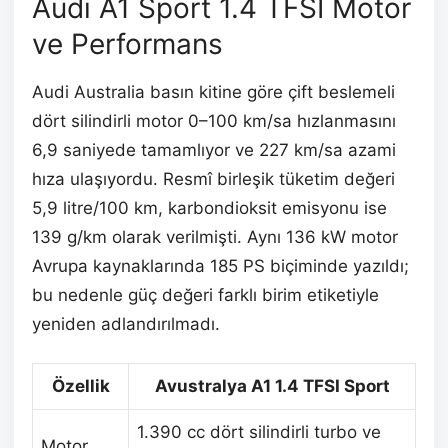
Audi A1 Sport 1.4 TFSI Motor
ve Performans
Audi Australia basın kitine göre çift beslemeli
dört silindirli motor 0–100 km/sa hızlanmasını
6,9 saniyede tamamlıyor ve 227 km/sa azami
hıza ulaşıyordu. Resmî birleşik tüketim değeri
5,9 litre/100 km, karbondioksit emisyonu ise
139 g/km olarak verilmişti. Aynı 136 kW motor
Avrupa kaynaklarında 185 PS biçiminde yazıldı;
bu nedenle güç değeri farklı birim etiketiyle
yeniden adlandırılmadı.
Özellik
Avustralya A1 1.4 TFSI Sport
1.390 cc dört silindirli turbo ve
Motor