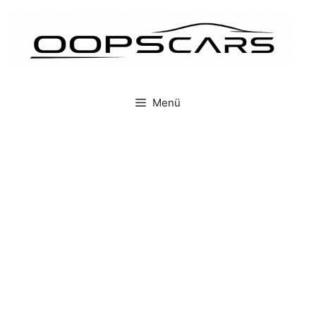
İçeriğe
atla
Menü