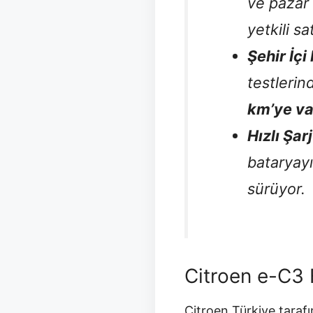
ve pazar
yetkili sa
Şehir İç
testleri
km’ye v
Hızlı Şar
bataryay
sürüyor.
Citroen e-C3 
Citroen Türkiye taraf