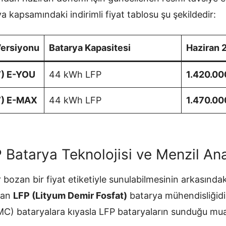
ya kapsamındaki indirimli fiyat tablosu şu şekildedir:
Versiyonu
Batarya Kapasitesi
Haziran 
W) E-YOU
44 kWh LFP
1.420.00
W) E-MAX
44 kWh LFP
1.470.00
 Batarya Teknolojisi ve Menzil Ana
bozan bir fiyat etiketiyle sunulabilmesinin arkasındak
tan
LFP (Lityum Demir Fosfat)
batarya mühendisliğidir
) bataryalara kıyasla LFP bataryaların sunduğu mu