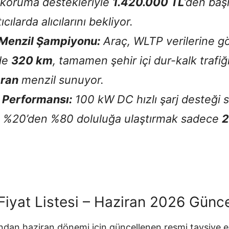
 koruma destekleriyle
1.420.000 TL
’den başl
tıcılarda alıcılarını bekliyor.
i Menzil Şampiyonu:
Araç, WLTP verilerine g
nde
320 km
, tamamen şehir içi dur-kalk trafi
aran
menzil sunuyor.
j Performansı:
100 kW DC hızlı şarj desteği 
ı %20’den %80 doluluğa ulaştırmak sadece
2
Fiyat Listesi – Haziran 2026 Günc
ından haziran dönemi için güncellenen resmi tavsiye e