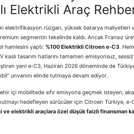
lı Elektrikli Araç Rehber
elektrifikasyon rüzgarı, yüksek batarya maliyetleri ve
remium segmentin tekelinde kaldı. Ancak Fransız üreti
l hamlesini yaptı:
%100 Elektrikli Citroen e-C3
. Hem
UV kaslı tasarım hatlarını tamamen emisyonsuz, sessiz
eştiren yeni e-C3, Haziran 2026 döneminde de Türkiye’d
omobil” unvanını elinde tutmaya devam ediyor.
 şehir içi mobilitede sıfır emisyona geçmek isteyen, aka
tmayı hedefleyen sürücüler için Citroen Türkiye, e
ni ve elektrikli araçlara özel düşük faizli finansman 