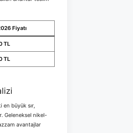
2026 Fiyatı
0 TL
0 TL
lizi
i en büyük sır,
. Geleneksel nikel-
azzam avantajlar