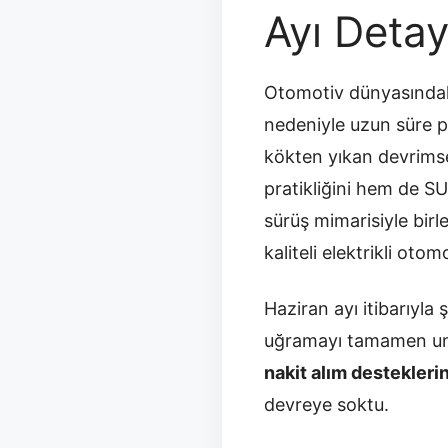
Ayı Detay
Otomotiv dünyasındaki 
nedeniyle uzun süre p
kökten yıkan devrimse
pratikliğini hem de S
sürüş mimarisiyle birl
kaliteli elektrikli ot
Haziran ayı itibarıyla
uğramayı tamamen unu
nakit alım destekleri
devreye soktu.