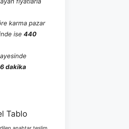
ayan fiyatlarla
öre karma pazar
ğinde ise
440
sayesinde
6 dakika
el Tablo
dilen anahtar teslim