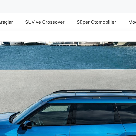
Araçlar
SUV ve Crossover
Süper Otomobiller
Mod