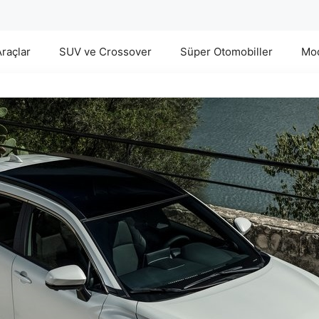
Araçlar
SUV ve Crossover
Süper Otomobiller
Mod