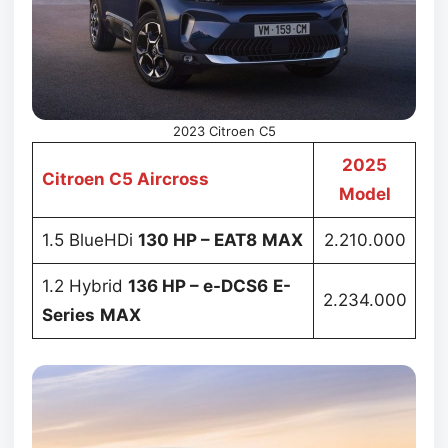
2023 Citroen C5
2025
Citroen C5 Aircross
Model
1.5 BlueHDi
130 HP – EAT8
MAX
2.210.000
1.2 Hybrid
136 HP – e-DCS6
E-
2.234.000
Series
MAX