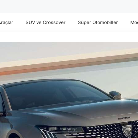
Araçlar
SUV ve Crossover
Süper Otomobiller
Mod