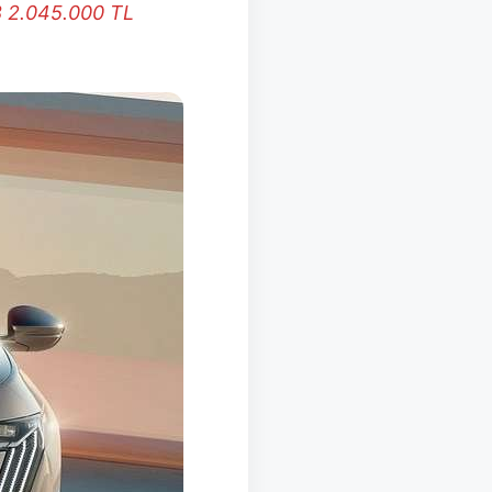
8
2.045.000
TL