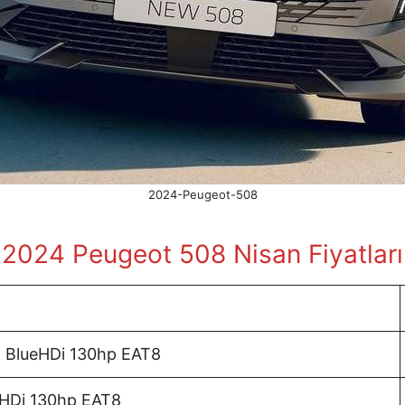
2024-Peugeot-508
2024 Peugeot 508 Nisan
Fiyatları
5 BlueHDi 130hp EAT8
eHDi 130hp EAT8