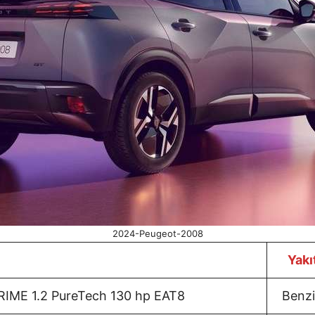
2024-Peugeot-2008
Yakı
RIME 1.2 PureTech 130 hp EAT8
Benz