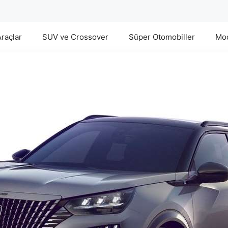
Araçlar
SUV ve Crossover
Süper Otomobiller
Mod